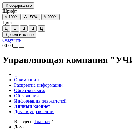
К содержанию
Шрифт
А
100%
А
150%
А
200%
Цвет
Ц
Ц
Ц
Ц
Ц
Дополнительно
Озвучить
00:00
__:__
Управляющая компания "У
О компании
Раскрытие информации
Обратная связь
Объявления
Информация для жителей
Личный кабинет
Дома в управлении
Вы здесь:
Главная
/
Дома